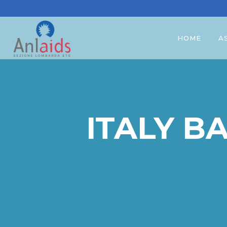
HOME
A
ITALY B