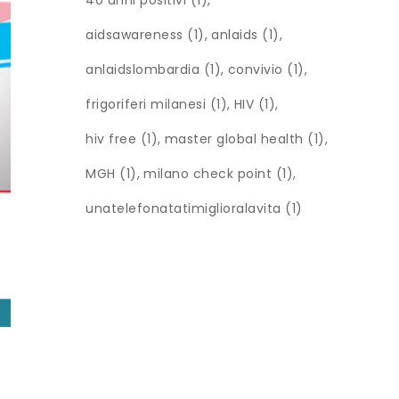
40 anni positivi
(1)
aidsawareness
(1)
anlaids
(1)
anlaidslombardia
(1)
convivio
(1)
frigoriferi milanesi
(1)
HIV
(1)
hiv free
(1)
master global health
(1)
MGH
(1)
milano check point
(1)
unatelefonatatimiglioralavita
(1)