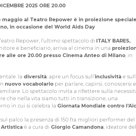
DICEMBRE 2025 ORE 20.00
o maggio al Teatro Repower è in proiezione speciale
no, in occasione del World Aids Day
Teatro Repower, l’ultimo spettacolo di
ITALY BARES,
nitore e beneficiario, arriva al cinema in una
proiezio
re alle ore 20.00 presso Cinema Anteo di Milano
, in
entale: la
diversità
; apre un focus sull’
inclusività
e sul
un
nuovo vocabolario
per parlare, capirsi, conoscersi e
miliare. Lo spettacolo invita a riflettere sulla necessit
 che nella vita siamo tutti in transizione, una
orno in cui si celebra la
Giornata Mondiale contro l’Ai
o sul palco la presenza di 150 fra migliori performer del
 Artistica
è a cura di
Giorgio Camandona
, ideatore de