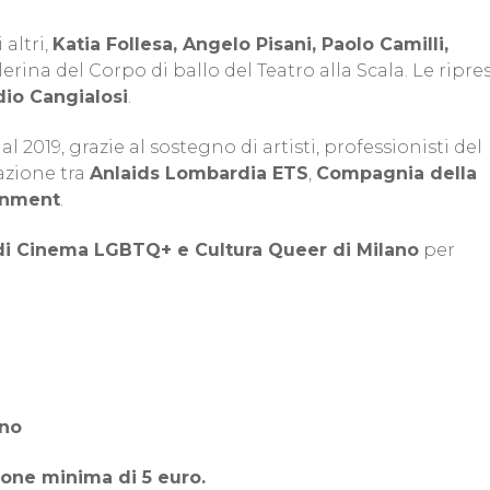
 altri,
Katia Follesa, Angelo Pisani, Paolo Camilli,
lerina del Corpo di ballo del Teatro alla Scala. Le ripre
io Cangialosi
.
al 2019, grazie al sostegno di artisti, professionisti del
razione tra
Anlaids Lombardia ETS
,
Compagnia della
inment
.
 di Cinema LGBTQ+ e Cultura Queer di Milano
per
ano
ione minima di 5 euro.