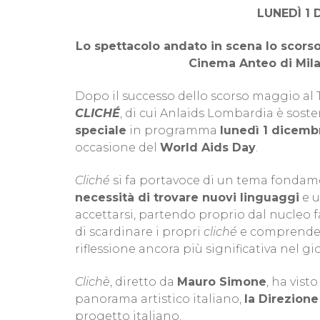
LUNEDÌ 1 
Lo spettacolo andato in scena lo scors
Cinema Anteo di Mila
Dopo il successo dello scorso maggio al 
CLICHÉ
, di cui Anlaids Lombardia è soste
speciale
in programma
lunedì 1 dicemb
occasione del
World Aids Day
.
Cliché
si fa portavoce di un tema fondam
necessità di trovare nuovi linguaggi
e 
accettarsi, partendo proprio dal nucleo fa
di scardinare i propri
cliché
e comprendere
riflessione ancora più significativa nel gi
Clichè
, diretto da
Mauro Simone
, ha vist
panorama artistico italiano,
la Direzione
progetto italiano.