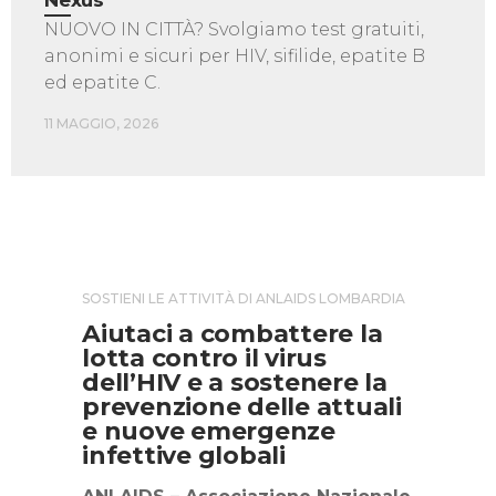
Nexus
NUOVO IN CITTÀ? Svolgiamo test gratuiti,
anonimi e sicuri per HIV, sifilide, epatite B
ed epatite C.
11 MAGGIO, 2026
SOSTIENI LE ATTIVITÀ DI ANLAIDS LOMBARDIA
Aiutaci a combattere la
lotta contro il virus
dell’HIV e a sostenere la
prevenzione delle attuali
e nuove emergenze
infettive globali