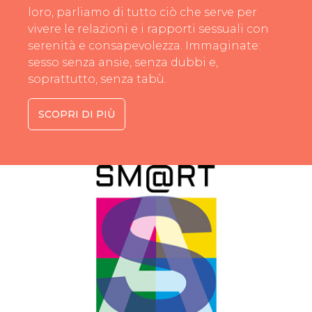
loro, parliamo di tutto ciò che serve per
vivere le relazioni e i rapporti sessuali con
serenità e consapevolezza. Immaginate:
sesso senza ansie, senza dubbi e,
soprattutto, senza tabù.
SCOPRI DI PIÙ