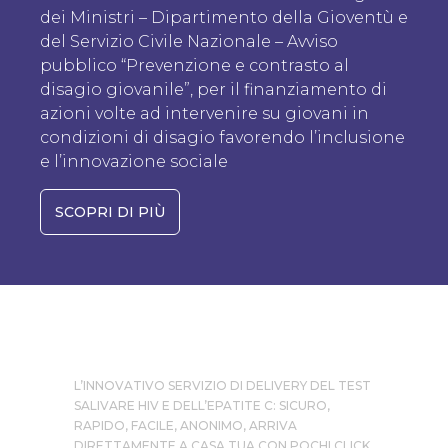
dei Ministri – Dipartimento della Gioventù e
del Servizio Civile Nazionale – Avviso
pubblico “Prevenzione e contrasto al
disagio giovanile”, per il finanziamento di
azioni volte ad intervenire su giovani in
condizioni di disagio favorendo l’inclusione
e l’innovazione sociale
SCOPRI DI PIÙ
L’INNOVATIVO SERVIZIO DI DELIVERY DEL TEST
SALIVARE HIV E DELL’EPATITE C: SICURO,
RAPIDO, FACILE, ANONIMO, ARRIVA
DIRETTAMENTE A CASA TUA CON POCHI CLICK.