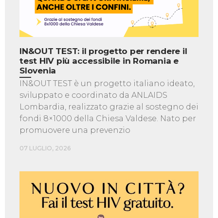
IN&OUT TEST: il progetto per rendere il
test HIV più accessibile in Romania e
Slovenia
IN&OUT TEST è un progetto italiano ideato,
sviluppato e coordinato da ANLAIDS
Lombardia, realizzato grazie al sostegno dei
fondi 8×1000 della Chiesa Valdese. Nato per
promuovere una prevenzio
07 LUGLIO, 2026