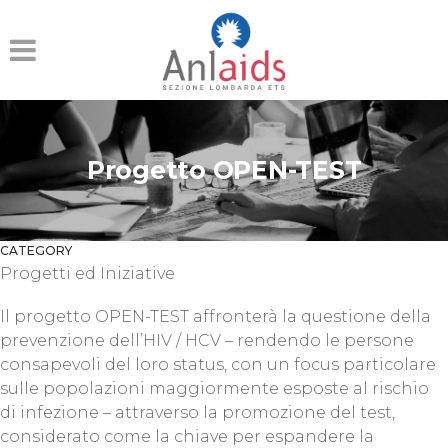
Progetto OPEN-TEST
CATEGORY
Progetti ed Iniziative
Il progetto OPEN-TEST affronterà la questione della
prevenzione dell’HIV / HCV – rendendo le persone
consapevoli del loro status, con un focus particolare
sulle popolazioni maggiormente esposte al rischio
di infezione – attraverso la promozione del test,
considerato come la chiave per espandere la